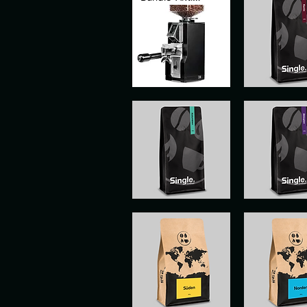
Arkel
KENYA
"Coast"
Aperçu rapide
Aperçu ra
V2
&
Eureka
Mignon
Libra
55
COLOMBIE
ETHIOPIE
TOLIMA
Aperçu rapide
Aperçu ra