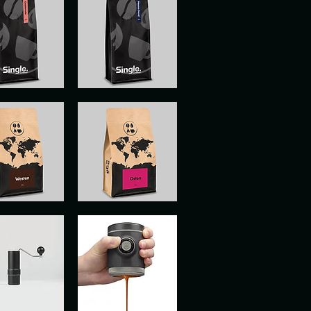
LA
MEXIQUE
SANS
rçu rapide
Aperçu rapide
CAFÉINE
EST
rçu rapide
Aperçu rapide