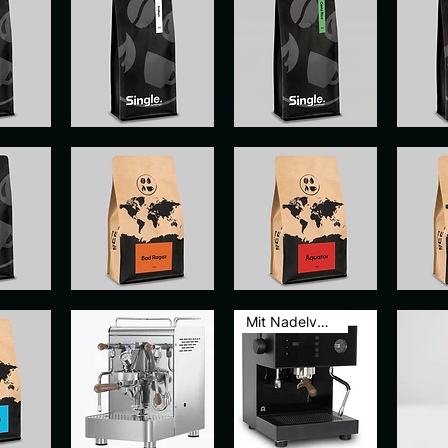
PARCHEMIN
LE
GUATEMA
DE
SALVADOR
pide
Aperçu rapide
Aperçu rapide
Ape
L'INDE
BAD
ÉQUATEUR
OUEST
RAGAZ
pide
Aperçu rapide
Aperçu rapide
Ape
Mit Nadelventil