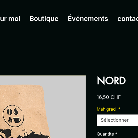
ur moi
Boutique
Événements
conta
NORD
Prix
16,50 CHF
Mahlgrad
*
Sélectionner
Quantité
*