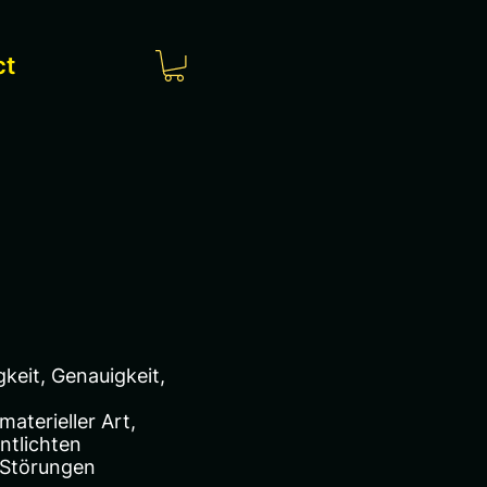
ct
gkeit, Genauigkeit,
terieller Art,
ntlichten
 Störungen