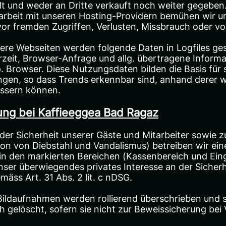
lt und weder an Dritte verkauft noch weiter gegeben
rbeit mit unseren Hosting-Providern bemühen wir u
vor fremden Zugriffen, Verlusten, Missbrauch oder v
sere Webseiten werden folgende Daten in Logfiles ges
zeit, Browser-Anfrage und allg. übertragene Inform
 Browser. Diese Nutzungsdaten bilden die Basis für s
en, so dass Trends erkennbar sind, anhand derer w
ssern können.
ng bei Kaffieeggea Bad Ragaz
der Sicherheit unserer Gäste und Mitarbeiter sowie 
on von Diebstahl und Vandalismus) betreiben wir ein
n den markierten Bereichen (Kassenbereich und Ein
ser überwiegendes privates Interesse an der Sicher
äss Art. 31 Abs. 2 lit. c nDSG.
Bildaufnahmen werden rollierend überschrieben und 
 gelöscht, sofern sie nicht zur Beweissicherung bei 