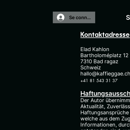
S
Se connecter
Kontaktadresse
Elad Kahlon
Bartholoméplatz 12
7310 Bad ragaz
Schweiz
hallo@kaffieggae.c
+41 81 543 31 37
Haftungsaussch
Der Autor übernimmt 
Aktualität, Zuverläs
Haftungsansprüche g
welche aus dem Zugr
Informationen, dur