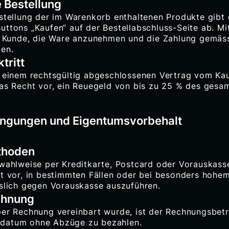
e Bestellung
estellung der im Warenkorb enthaltenen Produkte gibt 
ttons „Kaufen“ auf der Bestellabschluss-Seite ab. Mit
er Kunde, die Ware anzunehmen und die Zahlung gemä
ten.
tritt
h einem rechtsgültig abgeschlossenen Vertrag vom Kau
das Recht vor, ein Reuegeld von bis zu 25 % des gesa
ingungen und Eigentumsvorbehalt
thoden
 wahlweise per Kreditkarte, Postcard oder Vorauskass
ht vor, in bestimmten Fällen oder bei besonders hohem
sslich gegen Vorauskasse auszuführen.
chnung
per Rechnung vereinbart wurde, ist der Rechnungsbetr
datum ohne Abzüge zu bezahlen.