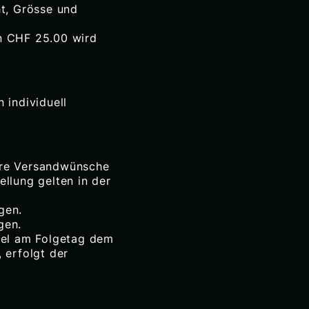
ht, Grösse und
n CHF 25.00 wird
 individuell
ere Versandwünsche
llung gelten in der
gen.
gen.
gel am Folgetag dem
 erfolgt der