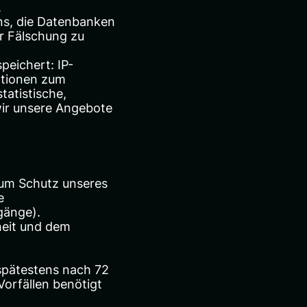
.
ns, die Datenbanken
or Fälschung zu
peichert: IP-
ationen zum
tatistische,
ir unsere Angebote
zum Schutz unseres
e
gänge).
heit und dem
spätestens nach 72
Vorfällen benötigt