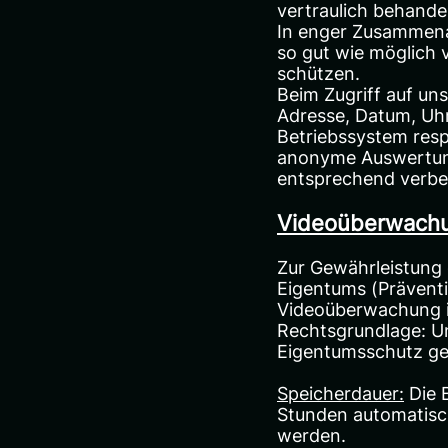
vertraulich behande
In enger Zusammena
so gut wie möglich 
schützen.
Beim Zugriff auf un
Adresse, Datum, Uhr
Betriebssystem resp.
anonyme Auswertung
entsprechend verbe
Videoüberwachu
Zur Gewährleistung 
Eigentums (Präventi
Videoüberwachung i
Rechtsgrundlage: Un
Eigentumsschutz gem
Speicherdauer:
Die 
Stunden automatisch
werden.