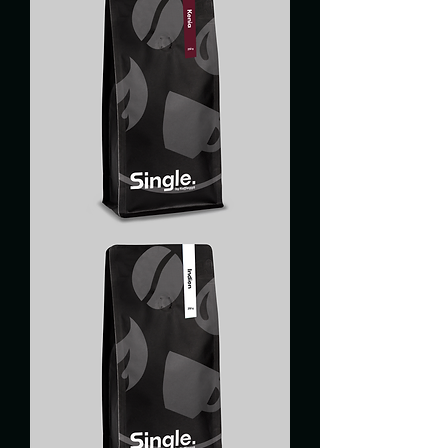
&
Eureka
Mignon
Libra
55
KENYA