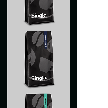
GUATEMALA
MEXIQUE
SANS
CAFÉINE