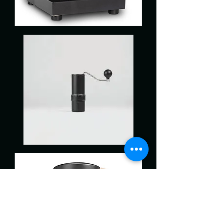
Arkel
Coast
Goat
Story
ARCO
hand
grinder