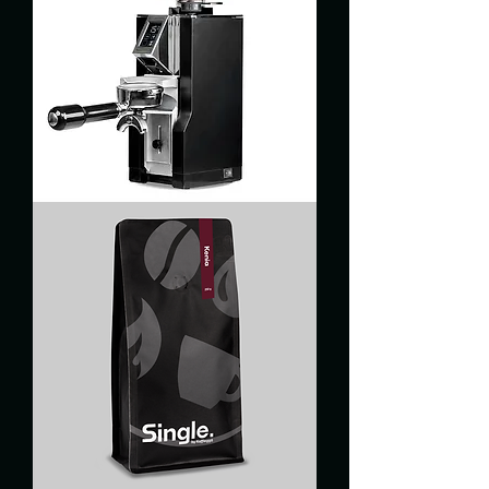
Arkel
"Coast"
V2
&
Eureka
Mignon
Libra
55