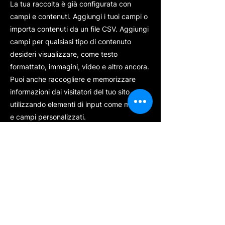
La tua raccolta è già configurata con
campi e contenuti. Aggiungi i tuoi campi o
importa contenuti da un file CSV. Aggiungi
campi per qualsiasi tipo di contenuto
desideri visualizzare, come testo
formattato, immagini, video e altro ancora.
Puoi anche raccogliere e memorizzare
informazioni dai visitatori del tuo sito
utilizzando elementi di input come moduli
e campi personalizzati.
Assicurati di fare clic su "Sincronizza"
dopo aver apportato modifiche a una
raccolta, in modo che i visitatori possano
visualizzare i contenuti più recenti sul tuo
sito web. Visualizza l'anteprima del tuo sito
per verificare che tutti gli elementi
mostrino contenuti provenienti dai campi